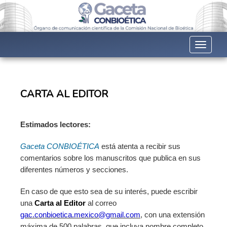
Toggle n
CARTA AL EDITOR
Estimados lectores:
Gaceta CONBIOÉTICA
está atenta a recibir sus
comentarios sobre los manuscritos que publica en sus
diferentes números y secciones.
En caso de que esto sea de su interés, puede escribir
una
Carta al Editor
al correo
gac.conbioetica.mexico@gmail.com
, con una extensión
máxima de 500 palabras, que incluya nombre completo,