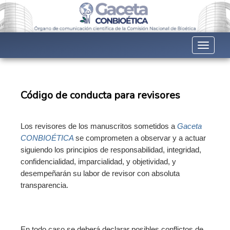
Toggle n
Código de conducta para revisores
Los revisores de los manuscritos sometidos a
Gaceta
CONBIOÉTICA
se comprometen a observar y a actuar
siguiendo los principios de responsabilidad, integridad,
confidencialidad, imparcialidad, y objetividad, y
desempeñarán su labor de revisor con absoluta
transparencia.
En todo caso se deberá declarar posibles conflictos de